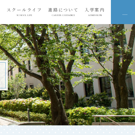
育
スクールライフ
進路について
入学案内
SCHOOL LIFE
CAREER GUIDANCE
ADMISSION