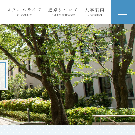
育
スクールライフ
進路について
入学案内
SCHOOL LIFE
CAREER GUIDANCE
ADMISSION