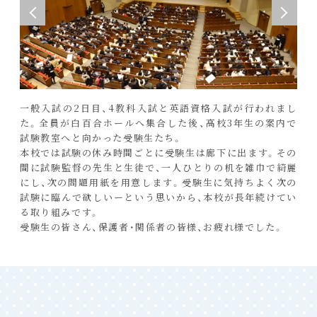
一般入試の2日目、4教科入試と英語資格入試が行われまし
た。全員が白百合ホールへ集合した後、高校3年生の案内で
試験教室へと向かった受験生たち。
本校では試験の休み時間ごとに受験生は廊下に出ます。その
間に試験監督の先生と生徒で、一人ひとりの机を雑巾で綺麗
にし、次の問題用紙を用意します。受験生に気持ちよく次の
試験に臨んで欲しいーという思いから、本校が長年続けてい
る取り組みです。
受験生の皆さん、保護者・関係者の皆様、お疲れ様でした。